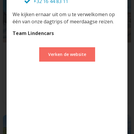
+32 16 44 83 11
VOLZET
We kijken ernaar uit om u te verwelkomen op
één van onze dagtrips of meerdaagse reizen.
Team Lindencars
Blankenberge
Verken de website
10 augustus 2026
Volzet
Vanaf
€ 21,-
Meer info
Kind vanaf € 11,-
VOLZET